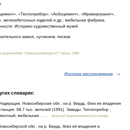
).
цемент
», «
Теплоприбор
», «
Асбоцемент
», «
Мраморгранит
»,
»,
железобетонных
изделий
и
др
.;
мебельная
фабрика
;
нности
.
Историко
-
художественный
музей
.
оительного
камня
,
суглинков
,
песков
.
я
энциклопедия
.
Главный
редактор
А
.
П
.
Горкин
.
1998
.
Итатское месторождение
угих словарях:
Федерации, Новосибирская обл., на р. Бердь, близ ее впадения
анция. 68,7 тыс. жителей (1991). Заводы: Теплоприбор ,
 цементный; мебельная… …
Большой Энциклопедический словарь
восибирской обл., на р. Бердь, близ её впадения в