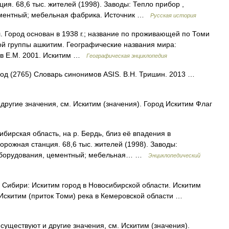
ия. 68,6 тыс. жителей (1998). Заводы: Тепло прибор ,
цементный; мебельная фабрика. Источник …
Русская история
л. Город основан в 1938 г.; название по проживающей по Томи
ой группы ашкитим. Географические названия мира:
ов Е.М. 2001. Искитим …
Географическая энциклопедия
ород (2765) Словарь синонимов ASIS. В.Н. Тришин. 2013 …
другие значения, см. Искитим (значения). Город Искитим Флаг
ибирская область, на р. Бердь, близ её впадения в
ожная станция. 68,6 тыс. жителей (1998). Заводы:
 оборудования, цементный; мебельная… …
Энциклопедический
Сибири: Искитим город в Новосибирской области. Искитим
. Искитим (приток Томи) река в Кемеровской области …
существуют и другие значения, см. Искитим (значения).