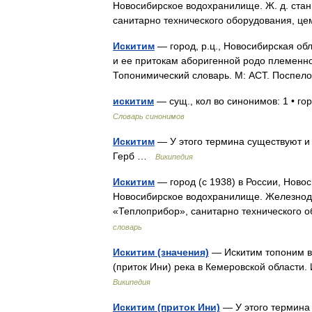
Новосибирское водохранилище. Ж. д. станц
санитарно технического оборудования, 
Искитим
— город, р.ц., Новосибирская об
и ее притокам аборигенной родо племенн
Топонимический словарь. М: АСТ. Поспел
искитим
— сущ., кол во синонимов: 1 • г
Словарь синонимов
Искитим
— У этого термина существуют и 
Герб …
Википедия
Искитим
— город (с 1938) в России, Новос
Новосибирское водохранилище. Железнодор
«Теплоприбор», санитарно технического
словарь
Искитим (значения)
— Искитим топоним в 
(приток Ини) река в Кемеровской области
Википедия
Искитим (приток Ини)
— У этого термина 