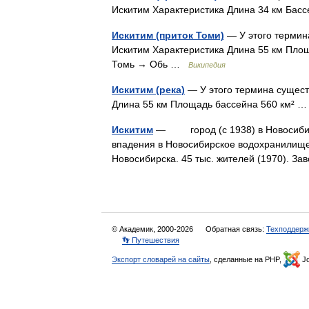
Искитим Характеристика Длина 34 км Ба
Искитим (приток Томи)
— У этого термина
Искитим Характеристика Длина 55 км Площ
Томь → Обь …
Википедия
Искитим (река)
— У этого термина существ
Длина 55 км Площадь бассейна 560 км²
Искитим
— город (с 1938) в Новосибирс
впадения в Новосибирское водохранилище. 
Новосибирска. 45 тыс. жителей (1970). 
© Академик, 2000-2026
Обратная связь:
Техподдерж
👣 Путешествия
Экспорт словарей на сайты
, сделанные на PHP,
Jo