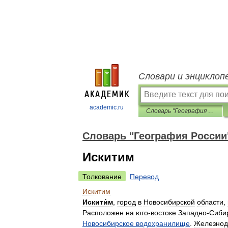
Словари и энциклоп
academic.ru
Словарь "География России"
Словарь "География России
Искитим
Толкование
Перевод
Искитим
Искити́м
,
город
в
Новосибирской
области
,
Расположен
на
юго
-
востоке
Западно
-
Сиби
Новосибирское
водохранилище
.
Железнод