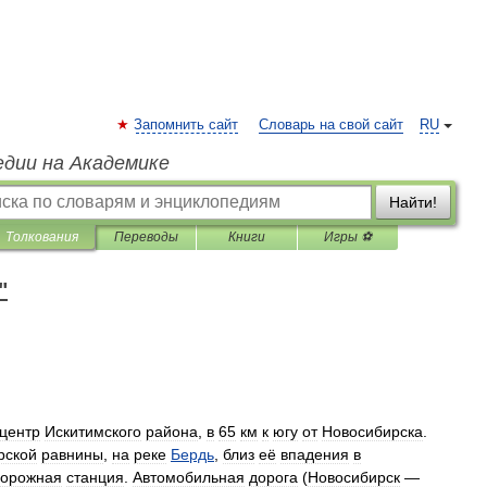
Запомнить сайт
Словарь на свой сайт
RU
едии на Академике
Найти!
Толкования
Переводы
Книги
Игры ⚽
"
центр
Искитимского
района
,
в
65
км
к
югу
от
Новосибирска
.
рской
равнины
,
на
реке
Бердь
,
близ
её
впадения
в
орожная
станция
.
Автомобильная
дорога
(
Новосибирск
—