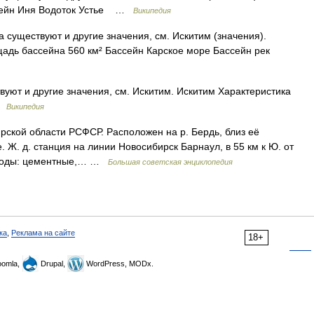
ссейн Иня Водоток Устье …
Википедия
 существуют и другие значения, см. Искитим (значения).
адь бассейна 560 км² Бассейн Карское море Бассейн рек
уют и другие значения, см. Искитим. Искитим Характеристика
 …
Википедия
кой области РСФСР. Расположен на р. Бердь, близ её
Ж. д. станция на линии Новосибирск Барнаул, в 55 км к Ю. от
Заводы: цементные,… …
Большая советская энциклопедия
ка
,
Реклама на сайте
18+
omla,
Drupal,
WordPress, MODx.